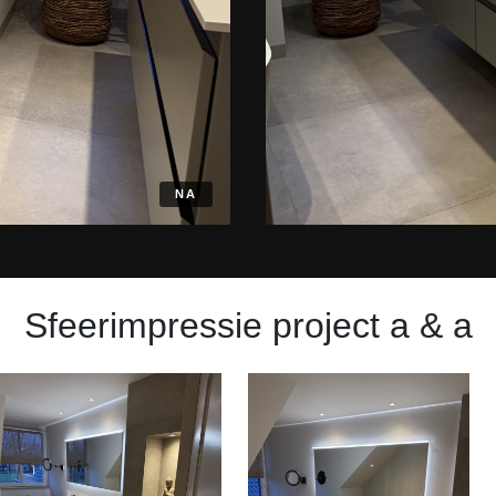
NA
Sfeerimpressie project a & a