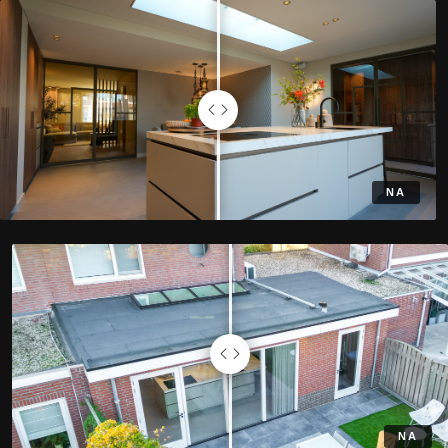
NA
VOOR
NA